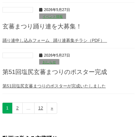
2026年5月27日
イベント情報
玄蕃まつり踊り連を大募集！
踊り連申し込みフォーム 踊り連募集チラシ（PDF）
2026年5月27日
おしらせ
第51回塩尻玄蕃まつりのポスター完成
第51回塩尻玄蕃まつりのポスターが完成いたしました
投
固
固
固
1
2
…
12
»
定
定
定
稿
ペ
ペ
ペ
の
ー
ー
ー
ジ
ジ
ジ