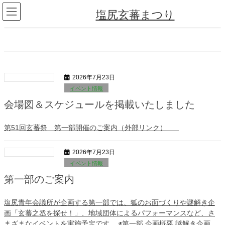
コ
ナ
塩尻玄蕃まつり
ン
ビ
テ
ゲ
ン
ー
ツ
シ
へ
ョ
Previous
Next
ス
ン
キ
に
2026年7月23日
ッ
移
プ
動
イベント情報
会場図＆スケジュールを掲載いたしました
第51回玄蕃祭 第一部開催のご案内（外部リンク）
2026年7月23日
イベント情報
第一部のご案内
塩尻青年会議所が企画する第一部では、狐のお面づくりや謎解き企
画「玄蕃之丞を探せ！」、地域団体によるパフォーマンスなど、さ
まざまなイベントを実施予定です。 ◉第一部 企画概要 謎解き企画