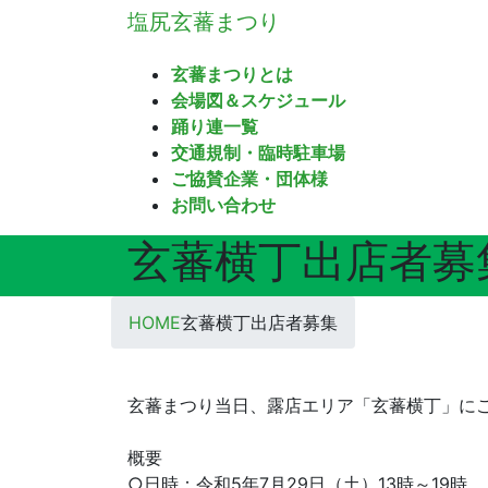
コ
ナ
塩尻玄蕃まつり
ン
ビ
テ
ゲ
玄蕃まつりとは
ン
ー
会場図＆スケジュール
ツ
シ
踊り連一覧
へ
ョ
交通規制・臨時駐車場
ス
ン
ご協賛企業・団体様
キ
に
お問い合わせ
ッ
移
玄蕃横丁出店者募
プ
動
HOME
玄蕃横丁出店者募集
–
玄蕃まつり当日、露店エリア「玄蕃横丁」に
–
概要
○日時：令和5年7月29日（土）13時～19時