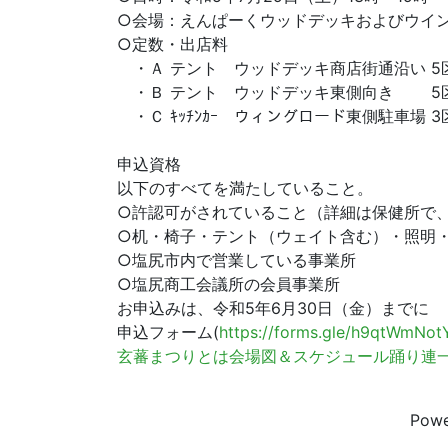
○会場：えんぱーくウッドデッキおよびウイ
○定数・出店料
・Ａ テント ウッドデッキ商店街通沿い 5区画
・Ｂ テント ウッドデッキ東側向き 5区画
・Ｃ ｷｯﾁﾝｶｰ ウィングロード東側駐車場 3区
–
申込資格
以下のすべてを満たしていること。
○許認可がされていること（詳細は保健所で
○机・椅子・テント（ウェイト含む）・照明
○塩尻市内で営業している事業所
○塩尻商工会議所の会員事業所
お申込みは、令和5年6月30日（金）までに
申込フォーム(
https://forms.gle/h9qtWmNo
玄蕃まつりとは
会場図＆スケジュール
踊り連
Pow