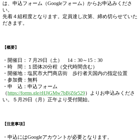
は、申込フォーム（Googleフォーム）からお申込みくださ
い。
先着４組程度となります。定員達し次第、締め切らせていた
だきます。
–
–
【概要】
・開催日：７月29日（土） 14：30～15：30
・時 間：１団体20分程（交代時間含む）
・開催地：塩尻市大門商店街 歩行者天国内の指定位置
・参加費：無料
・申 込：申込フォーム
（
https://forms.gle/rHJjGMw7bBjZ6r529
）よりお申込みくださ
い。５月29日（月）正午より受付開始。
–
–
【注意事項】
・申込にはGoogleアカウントが必要となります。