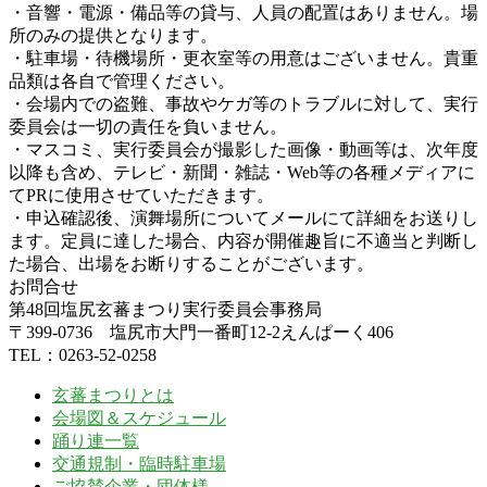
・音響・電源・備品等の貸与、人員の配置はありません。場
所のみの提供となります。
・駐車場・待機場所・更衣室等の用意はございません。貴重
品類は各自で管理ください。
・会場内での盗難、事故やケガ等のトラブルに対して、実行
委員会は一切の責任を負いません。
・マスコミ、実行委員会が撮影した画像・動画等は、次年度
以降も含め、テレビ・新聞・雑誌・Web等の各種メディアに
てPRに使用させていただきます。
・申込確認後、演舞場所についてメールにて詳細をお送りし
ます。定員に達した場合、内容が開催趣旨に不適当と判断し
た場合、出場をお断りすることがございます。
お問合せ
第48回塩尻玄蕃まつり実行委員会事務局
〒399-0736 塩尻市大門一番町12-2えんぱーく406
TEL：0263-52-0258
玄蕃まつりとは
会場図＆スケジュール
踊り連一覧
交通規制・臨時駐車場
ご協賛企業・団体様