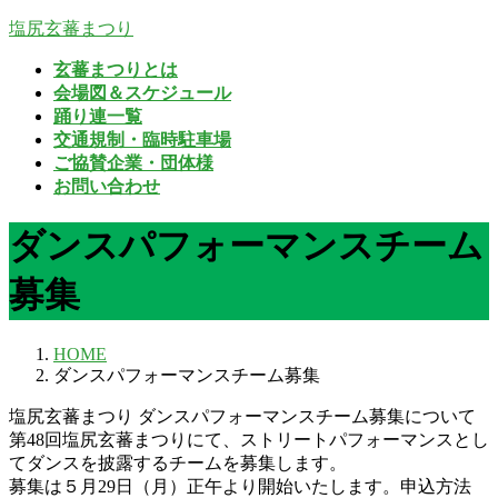
コ
ナ
塩尻玄蕃まつり
ン
ビ
玄蕃まつりとは
テ
ゲ
会場図＆スケジュール
ン
ー
踊り連一覧
ツ
シ
交通規制・臨時駐車場
へ
ョ
ご協賛企業・団体様
ス
ン
お問い合わせ
キ
に
ッ
移
ダンスパフォーマンスチーム
プ
動
募集
HOME
ダンスパフォーマンスチーム募集
塩尻玄蕃まつり ダンスパフォーマンスチーム募集について
第48回塩尻玄蕃まつりにて、ストリートパフォーマンスとし
てダンスを披露するチームを募集します。
募集は５月29日（月）正午より開始いたします。申込方法