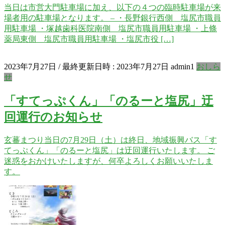
当日は市営大門駐車場に加え、以下の４つの臨時駐車場が来
場者用の駐車場となります。 – ・長野銀行西側 塩尻市職員
用駐車場 ・塚越歯科医院南側 塩尻市職員用駐車場 ・上條
薬局東側 塩尻市職員用駐車場 ・塩尻市役 […]
2023年7月27日
/ 最終更新日時 :
2023年7月27日
admin1
おしら
せ
「すてっぷくん」「のるーと塩尻」迂
回運行のお知らせ
玄蕃まつり当日の7月29日（土）は終日、地域振興バス「す
てっぷくん」「のるーと塩尻」は迂回運行いたします。 ご
迷惑をおかけいたしますが、何卒よろしくお願いいたしま
す。