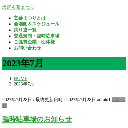
コ
ナ
塩尻玄蕃まつり
ン
ビ
玄蕃まつりとは
テ
ゲ
会場図＆スケジュール
ン
ー
踊り連一覧
ツ
シ
交通規制・臨時駐車場
へ
ョ
ご協賛企業・団体様
ス
ン
お問い合わせ
キ
に
ッ
移
2023年7月
プ
動
HOME
2023年7月
2023年7月28日
/ 最終更新日時 :
2023年7月28日
admin1
おしら
せ
臨時駐車場のお知らせ