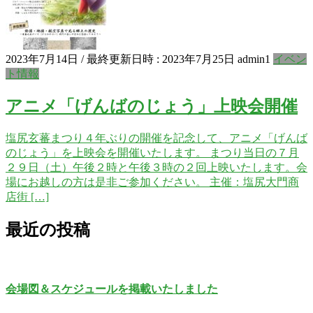
2023年7月14日
/ 最終更新日時 :
2023年7月25日
admin1
イベン
ト情報
アニメ「げんばのじょう」上映会開催
塩尻玄蕃まつり４年ぶりの開催を記念して、アニメ「げんば
のじょう」を上映会を開催いたします。 まつり当日の７月
２９日（土）午後２時と午後３時の２回上映いたします。会
場にお越しの方は是非ご参加ください。 主催：塩尻大門商
店街 […]
最近の投稿
会場図＆スケジュールを掲載いたしました