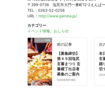
〒399-0736 塩尻市大門一番町12-2えんぱー
TEL：0263-52-0258
URL：
http://www.gemba.jp/
カテゴリー
イベント情報
、
おしらせ
イベント情報
前の記事
次
【募集締切】
本日
第４９回塩尻
玄
玄蕃まつり 玄
踊
蕃横丁出店者
切
募集のご案内
202
2024年6月18日