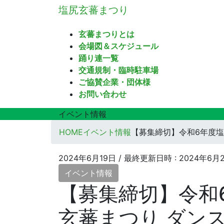
コ
ナ
塩尻玄蕃まつり
ン
ビ
テ
ゲ
玄蕃まつりとは
ン
ー
会場図＆スケジュール
ツ
シ
踊り連一覧
へ
ョ
交通規制・臨時駐車場
ス
ン
ご協賛企業・団体様
キ
に
お問い合わせ
ッ
移
プ
動
イベント情報
HOME
イベント情報
【募集締切】令和6年度
2024年6月19日
/ 最終更新日時 :
2024年6月
イベント情報
【募集締切】令和
玄蕃まつり ダン