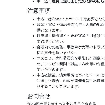
申 込：
定員に達しましたので締め切ら
注意事項
申込にはGoogleアカウントが必要とな
音響・電源・備品等の貸与、人員の配置
供となります。
駐車場・待機場所・更衣室等の用意はご
で管理ください。
会場内での盗難、事故やケガ等のトラブ
切の責任を負いません。
マスコミ、実行委員会が撮影した画像・
め、テレビ・新聞・雑誌・Web等の各種
ていただきます。
申込確認後、演舞場所についてメールに
に達した場合、内容が開催趣旨に不適当
りすることがございます。
お問合せ
第49回塩尻玄蕃まつり実行委員会事務局